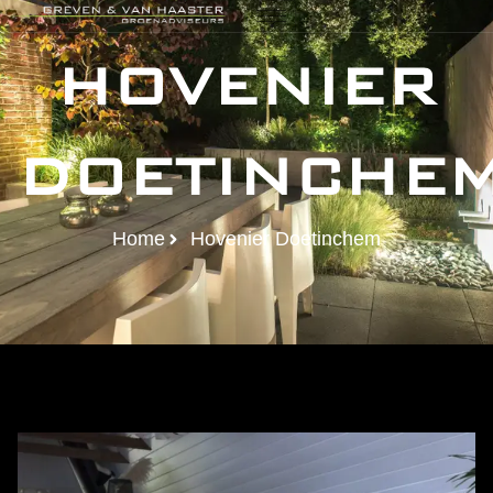
HOVENIER
DOETINCHE
Home
Hovenier Doetinchem