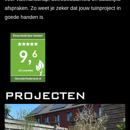
afspraken. Zo weet je zeker dat jouw tuinproject in
goede handen is
Beoordeeld door klanten!
9,
6
63 recensies
HovenierNederland.nl
PROJECTEN