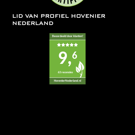
LID VAN PROFIEL HOVENIER
NEDERLAND
Beoordeeld door klanten!
9,
6
63 recensies
HovenierNederland.nl