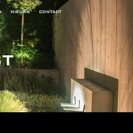
N
NIEUWS
CONTACT
ST