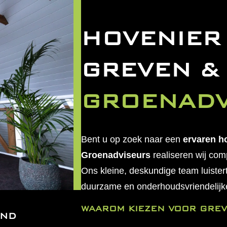
HOVENIER 
GREVEN &
GROENADV
Bent u op zoek naar een
ervaren ho
Groenadviseurs
realiseren wij com
Ons kleine, deskundige team luister
duurzame en onderhoudsvriendelijke
WAAROM KIEZEN VOOR GREV
AND