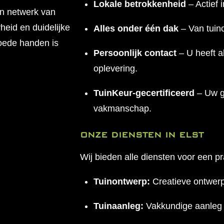
Lokale betrokkenheid
– Actief 
n netwerk van
eid en duidelijke
Alles onder één dak
– Van tuin
goede handen is
Persoonlijk contact
– U heeft al
oplevering.
TuinKeur-gecertificeerd
– Uw ga
vakmanschap.
ONZE DIENSTEN IN ELST
Wij bieden alle diensten voor een pra
Tuinontwerp:
Creatieve ontwer
Tuinaanleg:
Vakkundige aanleg 